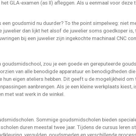
f het GLA-examen (as ll) afleggen. Als u eenmaal voor deze 
en goudsmid nu duurder? To the point simpelweg: niet mete
e juwelier dan lijkt het alsof de juwelier soms goedkoper is,
trouwringen bij een juwelier zijn ingekochte machinaal CNC 
n goudsmidschool, zou je een goede en gereputeerde goud
voorzien van alle benodigde apparatuur en benodigdheden die
hun eigen ateliers hebben. Dit geeft u de mogelijkheid om
npassingen aanbrengen. Als je een kleine werkplaats kiest, 
en met wat werk in de winkel.
 goudsmidscholen. Sommige goudsmidscholen bieden special
cholen duren meestal twee jaar. Tijdens de cursus leren s
oudkleuring, vergulden, goudsmeden en verschillende proce