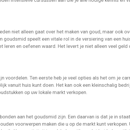
en intensieve cursussen aan die je alle nodige kennis en 
den niet alleen gaat over het maken van goud, maar ook ov
n goudsmid speelt een vitale rol in de versiering van een h
t leren en oefenen waard. Het levert je niet alleen veel geld
jn voordelen. Ten eerste heb je veel opties als het om je car
ijk vanuit huis kunt doen. Het kan ook een kleinschalig bedri
oudstukken op uw lokale markt verkopen.
rbonden aan het goudsmid zijn. Een daarvan is dat je in staa
gouden voorwerpen maken die u op de markt kunt verkopen. U